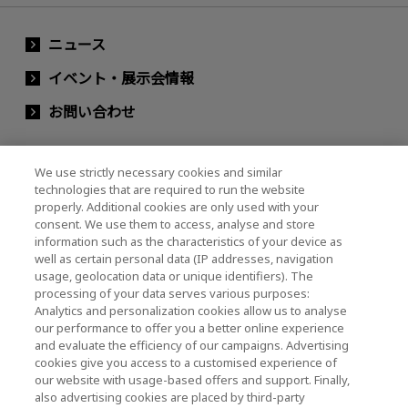
ニュース
イベント・展示会情報
お問い合わせ
We use strictly necessary cookies and similar
キオクシアホールディングス株式会社（グルー
technologies that are required to run the website
プ・IR情報）
properly. Additional cookies are only used with your
consent. We use them to access, analyse and store
キオクシアホールディングス株式会社 ホーム
information such as the characteristics of your device as
well as certain personal data (IP addresses, navigation
usage, geolocation data or unique identifiers). The
processing of your data serves various purposes:
株主・投資家情報
Analytics and personalization cookies allow us to analyse
our performance to offer you a better online experience
and evaluate the efficiency of our campaigns. Advertising
cookies give you access to a customised experience of
our website with usage-based offers and support. Finally,
also advertising cookies are placed by third-party