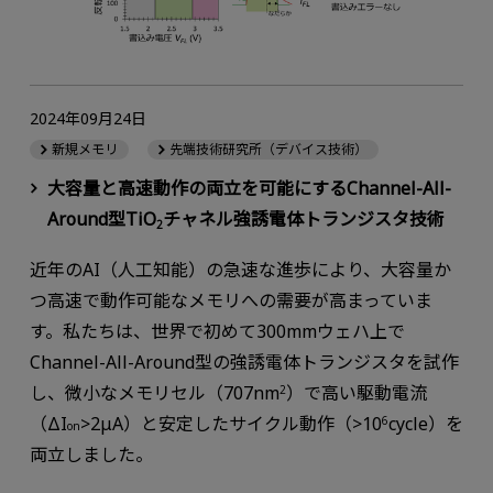
2024年09月24日
新規メモリ
先端技術研究所（デバイス技術）
大容量と高速動作の両立を可能にするChannel-All-
Around型TiO
チャネル強誘電体トランジスタ技術
2
近年のAI（人工知能）の急速な進歩により、大容量か
つ高速で動作可能なメモリへの需要が高まっていま
す。私たちは、世界で初めて300mmウェハ上で
Channel-All-Around型の強誘電体トランジスタを試作
し、微小なメモリセル（707nm
）で高い駆動電流
2
（ΔI
>2μA）と安定したサイクル動作（>10
cycle）を
6
on
両立しました。