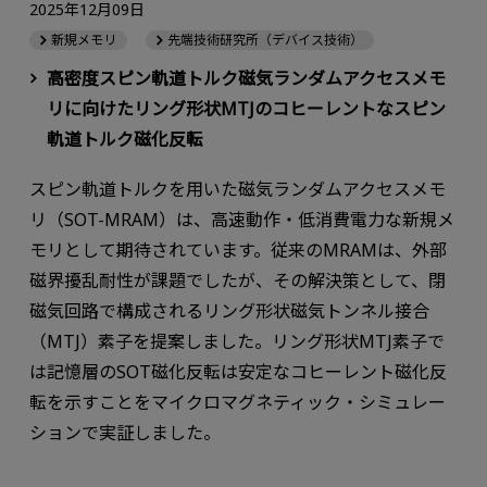
2025年12月09日
新規メモリ
先端技術研究所（デバイス技術）
高密度スピン軌道トルク磁気ランダムアクセスメモ
リに向けたリング形状MTJのコヒーレントなスピン
軌道トルク磁化反転
スピン軌道トルクを用いた磁気ランダムアクセスメモ
リ（SOT-MRAM）は、高速動作・低消費電力な新規メ
モリとして期待されています。従来のMRAMは、外部
磁界擾乱耐性が課題でしたが、その解決策として、閉
磁気回路で構成されるリング形状磁気トンネル接合
（MTJ）素子を提案しました。リング形状MTJ素子で
は記憶層のSOT磁化反転は安定なコヒーレント磁化反
転を示すことをマイクロマグネティック・シミュレー
ションで実証しました。