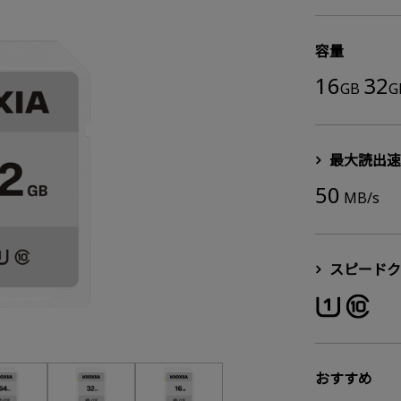
容量
16
32
GB
G
最大読出速
50
MB/s
スピードク
おすすめ