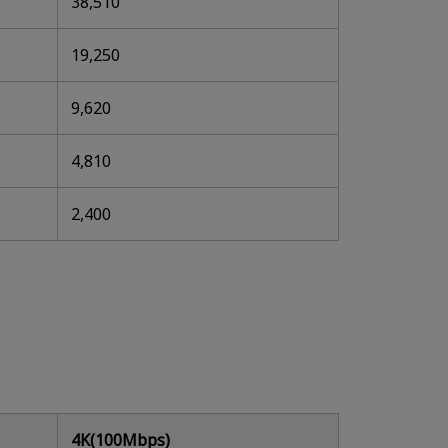
38,510
19,250
9,620
4,810
2,400
4K(100Mbps)