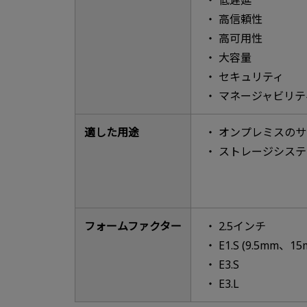
高信頼性
高可用性
大容量
セキュリティ
マネージャビリテ
適した用途
オンプレミスのサ
ストレージシステ
フォームファクター
2.5インチ
E1.S (9.5mm、15
E3.S
E3.L