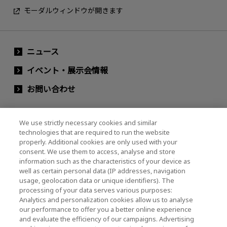
モーダルウィンドウが開きます
ニュース
イベント・展示会情報
お問い合わせ
We use strictly necessary cookies and similar
キオクシアホールディングス株式会社（グルー
technologies that are required to run the website
プ・IR情報）
properly. Additional cookies are only used with your
consent. We use them to access, analyse and store
キオクシアホールディングス株式会社 ホーム
information such as the characteristics of your device as
well as certain personal data (IP addresses, navigation
usage, geolocation data or unique identifiers). The
processing of your data serves various purposes:
株主・投資家情報
Analytics and personalization cookies allow us to analyse
our performance to offer you a better online experience
and evaluate the efficiency of our campaigns. Advertising