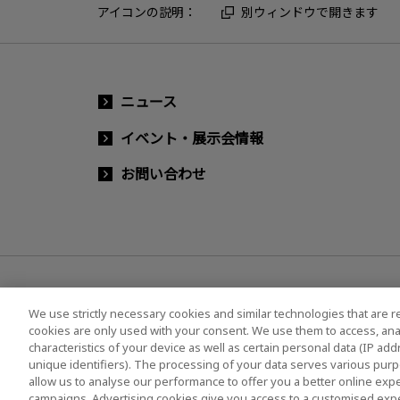
アイコンの説明：
別ウィンドウで開きます
ニュース
イベント・展示会情報
お問い合わせ
We use strictly necessary cookies and similar technologies that are r
cookies are only used with your consent. We use them to access, ana
characteristics of your device as well as certain personal data (IP ad
ソーシャルメディア公式アカウント一覧
ソーシャ
unique identifiers). The processing of your data serves various purp
allow us to analyse our performance to offer you a better online expe
campaigns. Advertising cookies give you access to a customised exp