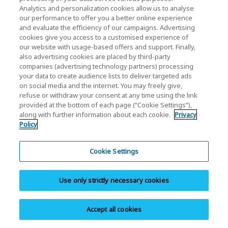
製品保証 (PDF : 429KB)
Analytics and personalization cookies allow us to analyse
our performance to offer you a better online experience
and evaluate the efficiency of our campaigns. Advertising
cookies give you access to a customised experience of
our website with usage-based offers and support. Finally,
also advertising cookies are placed by third-party
companies (advertising technology partners) processing
your data to create audience lists to deliver targeted ads
on social media and the internet. You may freely give,
refuse or withdraw your consent at any time using the link
SDHC/SDXCメモリカード（THN-NWシリー
provided at the bottom of each page (“Cookie Settings”),
along with further information about each cookie.
Privacy
ズ）
Policy
※表を左右にスクロールすることができます。
Cookie Settings
型番
容量
Use only strictly necessary cookies
THN-NW08G4R8
8GB
Accept all cookies