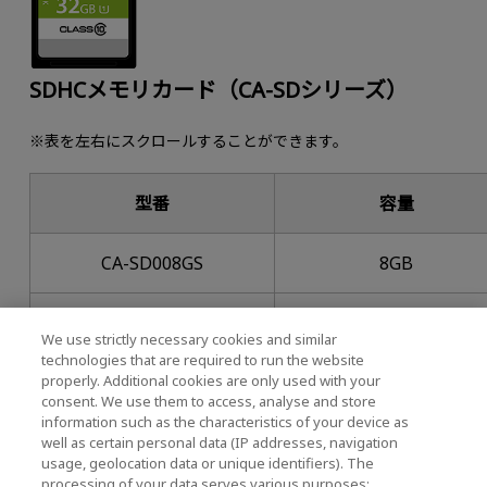
SDHCメモリカード（CA-SDシリーズ）
※表を左右にスクロールすることができます。
型番
容量
CA-SD008GS
8GB
CA-SD016GS
16GB
We use strictly necessary cookies and similar
technologies that are required to run the website
properly. Additional cookies are only used with your
CA-SD032GS
32GB
consent. We use them to access, analyse and store
information such as the characteristics of your device as
well as certain personal data (IP addresses, navigation
ユーザーマニュアル (PDF : 873KB)
usage, geolocation data or unique identifiers). The
processing of your data serves various purposes: