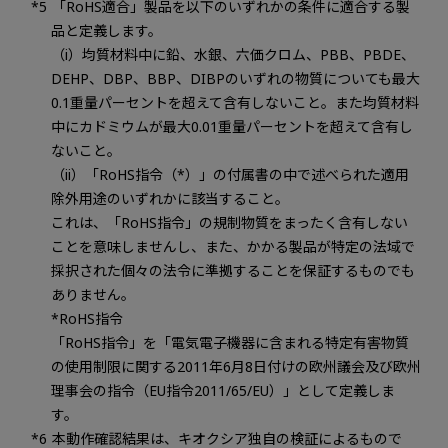
「RoHS適合」製品を以下のいずれかの条件に適合する製
品と定義します。
（i）均質材料中に鉛、水銀、六価クロム、PBB、PBDE、
DEHP、DBP、BBP、DIBPのいずれの物質についても最大
0.1重量パーセントを超えて含有しないこと。また均質材料
中にカドミウムが最大0.01重量パーセントを超えて含有し
ないこと。
（ii）「RoHS指令（*）」の付属書の中で述べられた適用
除外用途のいずれかに該当すること。
これは、「RoHS指令」の規制物質をまったく含有しない
ことを意味しませんし、また、かかる製品が特定の法域で
採択された個々の法令に準拠することを保証するものでも
ありません。
*RoHS指令
「RoHS指令」を「電気電子機器に含まれる特定有害物質
の使用制限に関する2011年6月8日付けの欧州議会及び欧州
理事会の指令（EU指令2011/65/EU）」として定義しま
す。
本動作確認結果は、キオクシア独自の検証によるもので