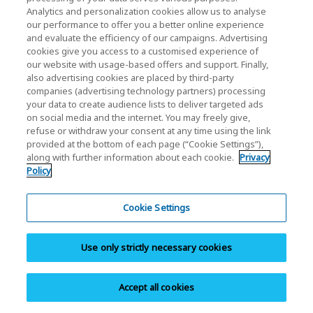
EXCERIA PRO - NVMe™対応 SSD
Analytics and personalization cookies allow us to analyse
EXCERIA PLUS G4 - NVMe™対応 SSD
our performance to offer you a better online experience
and evaluate the efficiency of our campaigns. Advertising
EXCERIA PLUS G3 - NVMe™対応 SSD
cookies give you access to a customised experience of
EXCERIA G3 - NVMe™対応 SSD
our website with usage-based offers and support. Finally,
also advertising cookies are placed by third-party
EXCERIA G2 - NVMe™対応 SSD
companies (advertising technology partners) processing
EXCERIA - NVMe™ 対応 SSD
your data to create audience lists to deliver targeted ads
on social media and the internet. You may freely give,
EXCERIA BASIC - NVMe™対応 SSD
refuse or withdraw your consent at any time using the link
EXCERIA with Heatsink - NVMe™ 対応 SSD
provided at the bottom of each page (“Cookie Settings”),
along with further information about each cookie.
Privacy
EXCERIA SATA SSD
Policy
EXCERIA PLUS G2 ポータブルSSD
EXCERIA PLUS ポータブルSSD
Cookie Settings
EXCERIA ポータブルSSD XS700
Use only strictly necessary cookies
Accept all cookies
SSD (Solid State Drives) 個人向け
microSDメモリカード