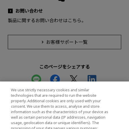
お問い合わせ
製品に関するお問い合わせはこちら。
お客様サポート一覧
このページをシェアする
We use strictly necessary cookies and similar
technologies that are required to run the website
properly. Additional cookies are only used with your
consent. We use them to access, analyse and store
SSD (Solid State Drives) 個人向け
information such as the characteristics of your device as
well as certain personal data (IP addresses, navigation
EXCERIA PRO G2 - NVMe™対応 SSD
usage, geolocation data or unique identifiers). The
processing of your data serves various purposes: