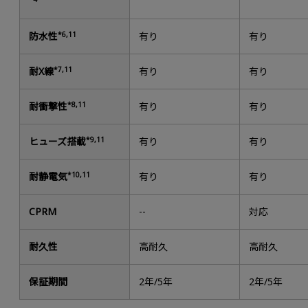
防水性
*6,11
有り
有り
耐X線
*7,11
有り
有り
耐衝撃性
*8,11
有り
有り
ヒューズ搭載
*9,11
有り
有り
耐静電気
*10,11
有り
有り
CPRM
--
対応
耐久性
高耐久
高耐久
保証期間
2年/5年
2年/5年