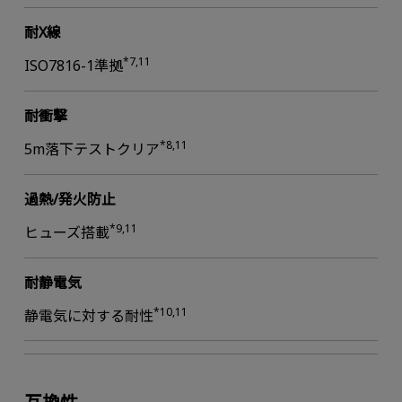
耐X線
*7,11
ISO7816-1準拠
耐衝撃
*8,11
5m落下テストクリア
過熱/発火防止
*9,11
ヒューズ搭載
耐静電気
*10,11
静電気に対する耐性