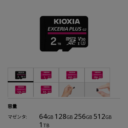
容量
64
128
256
512
マゼンタ:
GB
GB
GB
GB
1
TB