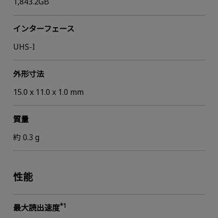
1,843.2GB
インターフェース
UHS-I
外形寸法
15.0 x 11.0 x 1.0 mm
質量
約 0.3 g
性能
*1
最大読出速度