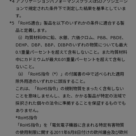
アプリケーションパフォーマンスクラスはSDアソシエーシ
ョンで規定された条件下で測定した結果を基準としていま
す。
「RoHS適合」製品を以下のいずれかの条件に適合する製
品と定義します。
（i）均質材料中に鉛、水銀、六価クロム、PBB、PBDE、
DEHP、DBP、BBP、DIBPのいずれの物質についても最大
0.1重量パーセントを超えて含有しないこと。また均質材料
中にカドミウムが最大0.01重量パーセントを超えて含有し
ないこと。
（ii）「RoHS指令（*）」の付属書の中で述べられた適用
除外用途のいずれかに該当すること。
これは、「RoHS指令」の規制物質をまったく含有しない
ことを意味しませんし、また、かかる製品が特定の法域で
採択された個々の法令に準拠することを保証するものでも
ありません。
*RoHS指令
「RoHS指令」を「電気電子機器に含まれる特定有害物質
の使用制限に関する2011年6月8日付けの欧州議会及び欧州