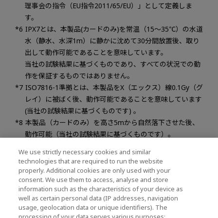
理事会の指令（EU指令2011/65/EU）」として定義しま
す。
IPX7とは、本製品(カードのみ)を常温（15～35℃）の水道
水（静水、水深1m）に静かに沈めて30分間放置後、取り
出して動作可能であることを意味しています。
当社の試験結果に基づくものであり、すべての状況での動
作を保証するものではありません。
ISO7816-1準拠とは、本製品をX（エックス）線0.1Gy（グ
レイ）に被ばく後、動作可能であることを意味しています
(当社の試験結果に基づくものです) 。
本製品（カードのみ）を高さ5mから自然落下させた後、
動作可能（当社の試験結果に基づくものです）。
ヒューズが正常に作動すること、およびデータを保証する
We use strictly necessary cookies and similar
ものではありません。
technologies that are required to run the website
異臭・異常時の発熱のときは、すぐに本製品を接続する機
properly. Additional cookies are only used with your
consent. We use them to access, analyse and store
器の電源を切ってください。
information such as the characteristics of your device as
IEC61000-4-2規定のESD試験環境下において、静電容量
well as certain personal data (IP addresses, navigation
150pF、放電抵抗330Ω、気中放電±15kVでの静電気放電試
usage, geolocation data or unique identifiers). The
験をクリア。
processing of your data serves various purposes: