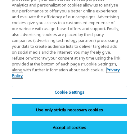
Analytics and personalization cookies allow us to analyse
データを保証するものではありません。
our performance to offer you a better online experience
フルHD（1920x1080画素、ビットレート21Mbps）相当、
and evaluate the efficiency of our campaigns. Advertising
もしくは 4K(3840x2160画素、ビットレート100Mbps)相
cookies give you access to a customised experience of
当で録画した場合の目安。実際の累積録画時間はご使用機
our website with usage-based offers and support. Finally,
also advertising cookies are placed by third-party
器や撮影条件などによって異なります。
companies (advertising technology partners) processing
本動作確認結果は、キオクシアの独自の調査によるもので
your data to create audience lists to deliver targeted ads
す。本動作確認結果について、他社へのお問い合わせはご
on social media and the internet. You may freely give,
refuse or withdraw your consent at any time using the link
遠慮願います。
provided at the bottom of each page (“Cookie Settings”),
動作確認機器については当社ウェブサイトの動作確認機器
along with further information about each cookie.
Privacy
ページで最新の情報を確認願います。
Policy
詳細は
指定カードリーダおよび動作確認カードリーダ一覧
をご確認ください。
Cookie Settings
指定カードリーダ以外の機器に接続した場合、SDR104モ
ードでの最大読出/書込速度となります。SDR104モード
Use only strictly necessary cookies
は、SD規格で定められたバスインターフェースモードの一
つです。
Accept all cookies
●意匠、仕様等は予告なく変更することがあります。
●製品の画像はイメージです。製品の外観は実際の製品と異な