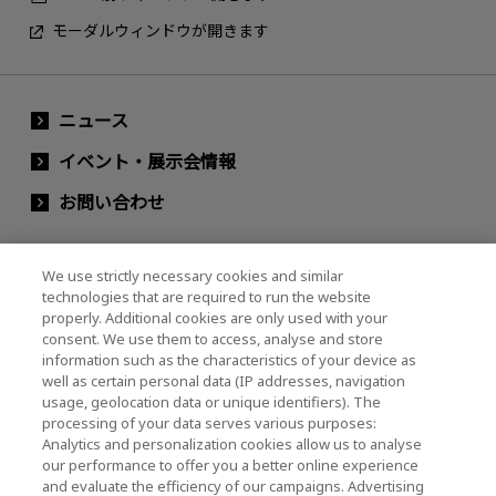
モーダルウィンドウが開きます
ニュース
イベント・展示会情報
お問い合わせ
We use strictly necessary cookies and similar
キオクシアホールディングス株式会社（グルー
technologies that are required to run the website
プ・IR情報）
properly. Additional cookies are only used with your
consent. We use them to access, analyse and store
キオクシアホールディングス株式会社 ホーム
information such as the characteristics of your device as
well as certain personal data (IP addresses, navigation
usage, geolocation data or unique identifiers). The
processing of your data serves various purposes:
株主・投資家情報
Analytics and personalization cookies allow us to analyse
our performance to offer you a better online experience
and evaluate the efficiency of our campaigns. Advertising