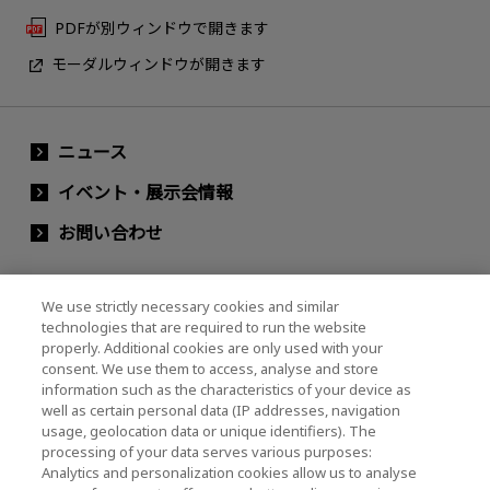
PDFが別ウィンドウで開きます
モーダルウィンドウが開きます
ニュース
イベント・展示会情報
お問い合わせ
We use strictly necessary cookies and similar
キオクシアホールディングス株式会社（グルー
technologies that are required to run the website
プ・IR情報）
properly. Additional cookies are only used with your
consent. We use them to access, analyse and store
キオクシアホールディングス株式会社 ホーム
information such as the characteristics of your device as
well as certain personal data (IP addresses, navigation
usage, geolocation data or unique identifiers). The
processing of your data serves various purposes:
株主・投資家情報
Analytics and personalization cookies allow us to analyse