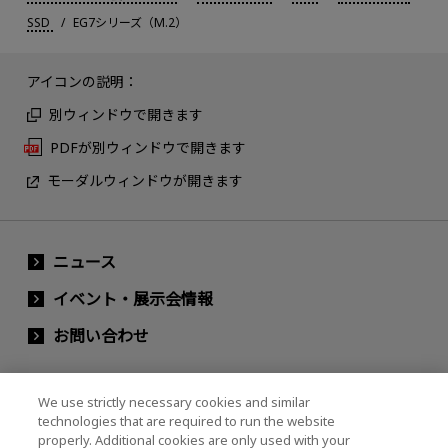
SSD
EG7シリーズ（M.2）
アイコンの説明：
別ウィンドウで開きます
PDFが別ウィンドウで開きます
モーダルウィンドウが開きます
ニュース
イベント・展示会情報
お問い合わせ
We use strictly necessary cookies and similar
キオクシアホールディングス株式会社（グルー
technologies that are required to run the website
プ・IR情報）
properly. Additional cookies are only used with your