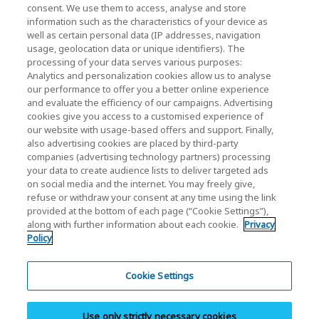
consent. We use them to access, analyse and store
キオクシアホールディングス株式会社 ホーム
information such as the characteristics of your device as
well as certain personal data (IP addresses, navigation
usage, geolocation data or unique identifiers). The
processing of your data serves various purposes:
株主・投資家情報
Analytics and personalization cookies allow us to analyse
our performance to offer you a better online experience
and evaluate the efficiency of our campaigns. Advertising
cookies give you access to a customised experience of
our website with usage-based offers and support. Finally,
also advertising cookies are placed by third-party
companies (advertising technology partners) processing
your data to create audience lists to deliver targeted ads
ソーシャルメディア公式アカウント一覧
on social media and the internet. You may freely give,
ソーシャルメディアポリシー
refuse or withdraw your consent at any time using the link
provided at the bottom of each page (“Cookie Settings”),
along with further information about each cookie.
Privacy
個人情報保護方針
Policy
クッキー設定
サイトのご利用条件
Cookie Settings
商標・登録商標
Use only strictly necessary cookies