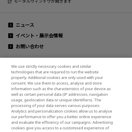
モーダルウィンドウが開きます
ニュース
イベント・展示会情報
お問い合わせ
We use strictly necessary cookies and similar
キオクシアホールディングス株式会社（グルー
technologies that are required to run the website
プ・IR情報）
properly. Additional cookies are only used with your
consent. We use them to access, analyse and store
キオクシアホールディングス株式会社 ホーム
information such as the characteristics of your device as
well as certain personal data (IP addresses, navigation
usage, geolocation data or unique identifiers). The
processing of your data serves various purposes:
株主・投資家情報
Analytics and personalization cookies allow us to analyse
our performance to offer you a better online experience
and evaluate the efficiency of our campaigns. Advertising
cookies give you access to a customised experience of