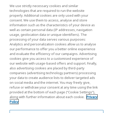
We use strictly necessary cookies and similar
キオクシアホールディングス株式会社（グルー
technologies that are required to run the website
プ・IR情報）
properly. Additional cookies are only used with your
consent. We use them to access, analyse and store
キオクシアホールディングス株式会社 ホーム
information such as the characteristics of your device as
well as certain personal data (IP addresses, navigation
usage, geolocation data or unique identifiers). The
processing of your data serves various purposes:
株主・投資家情報
Analytics and personalization cookies allow us to analyse
our performance to offer you a better online experience
and evaluate the efficiency of our campaigns. Advertising
cookies give you access to a customised experience of
our website with usage-based offers and support. Finally,
also advertising cookies are placed by third-party
companies (advertising technology partners) processing
ソーシャルメディア公式アカウント一覧
your data to create audience lists to deliver targeted ads
on social media and the internet. You may freely give,
ソーシャルメディアポリシー
refuse or withdraw your consent at any time using the link
provided at the bottom of each page (“Cookie Settings”),
along with further information about each cookie.
Privacy
個人情報保護方針
Policy
クッキー設定