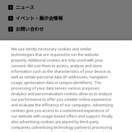
ニュース
イベント・展示会情報
お問い合わせ
We use strictly necessary cookies and similar
キオクシアホールディングス株式会社（グルー
technologies that are required to run the website
プ・IR情報）
properly. Additional cookies are only used with your
consent. We use them to access, analyse and store
キオクシアホールディングス株式会社 ホーム
information such as the characteristics of your device as
well as certain personal data (IP addresses, navigation
usage, geolocation data or unique identifiers). The
processing of your data serves various purposes:
株主・投資家情報
Analytics and personalization cookies allow us to analyse
our performance to offer you a better online experience
and evaluate the efficiency of our campaigns. Advertising
cookies give you access to a customised experience of
our website with usage-based offers and support. Finally,
also advertising cookies are placed by third-party
companies (advertising technology partners) processing