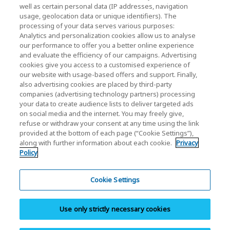
well as certain personal data (IP addresses, navigation
usage, geolocation data or unique identifiers). The
processing of your data serves various purposes:
株主・投資家情報
Analytics and personalization cookies allow us to analyse
our performance to offer you a better online experience
and evaluate the efficiency of our campaigns. Advertising
cookies give you access to a customised experience of
our website with usage-based offers and support. Finally,
also advertising cookies are placed by third-party
companies (advertising technology partners) processing
your data to create audience lists to deliver targeted ads
ソーシャルメディア公式アカウント一覧
on social media and the internet. You may freely give,
ソーシャルメディアポリシー
refuse or withdraw your consent at any time using the link
provided at the bottom of each page (“Cookie Settings”),
along with further information about each cookie.
Privacy
個人情報保護方針
Policy
クッキー設定
サイトのご利用条件
Cookie Settings
商標・登録商標
Use only strictly necessary cookies
並行輸入品と模倣品について
サイトマップ