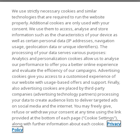
We use strictly necessary cookies and similar
キオクシアホールディングス株式会社（グルー
technologies that are required to run the website
プ・IR情報）
properly. Additional cookies are only used with your
consent. We use them to access, analyse and store
キオクシアホールディングス株式会社 ホーム
information such as the characteristics of your device as
well as certain personal data (IP addresses, navigation
usage, geolocation data or unique identifiers). The
processing of your data serves various purposes:
株主・投資家情報
Analytics and personalization cookies allow us to analyse
our performance to offer you a better online experience
and evaluate the efficiency of our campaigns. Advertising
cookies give you access to a customised experience of
our website with usage-based offers and support. Finally,
also advertising cookies are placed by third-party
companies (advertising technology partners) processing
your data to create audience lists to deliver targeted ads
ソーシャルメディア公式アカウント一覧
on social media and the internet. You may freely give,
ソーシャルメディアポリシー
refuse or withdraw your consent at any time using the link
provided at the bottom of each page (“Cookie Settings”),
along with further information about each cookie.
Privacy
個人情報保護方針
Policy
クッキー設定