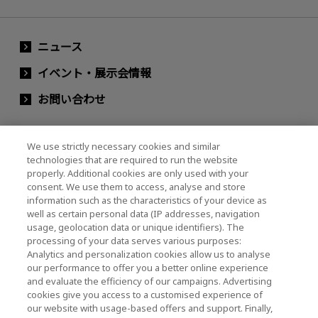
ニュース
イベント・展示会情報
お問い合わせ
We use strictly necessary cookies and similar
キオクシアホールディングス株式会社（グルー
technologies that are required to run the website
プ・IR情報）
properly. Additional cookies are only used with your
consent. We use them to access, analyse and store
キオクシアホールディングス株式会社 ホーム
information such as the characteristics of your device as
well as certain personal data (IP addresses, navigation
usage, geolocation data or unique identifiers). The
processing of your data serves various purposes:
株主・投資家情報
Analytics and personalization cookies allow us to analyse
our performance to offer you a better online experience
and evaluate the efficiency of our campaigns. Advertising
cookies give you access to a customised experience of
our website with usage-based offers and support. Finally,