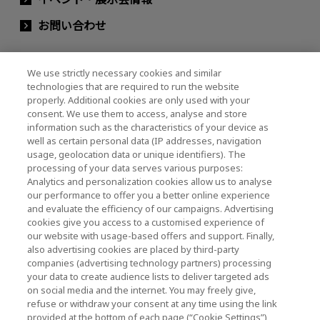
お問い合わせ
We use strictly necessary cookies and similar
キオクシアホールディングス株式会社（グルー
technologies that are required to run the website
プ・IR情報）
properly. Additional cookies are only used with your
consent. We use them to access, analyse and store
キオクシアホールディングス株式会社 ホーム
information such as the characteristics of your device as
well as certain personal data (IP addresses, navigation
usage, geolocation data or unique identifiers). The
processing of your data serves various purposes:
株主・投資家情報
Analytics and personalization cookies allow us to analyse
our performance to offer you a better online experience
and evaluate the efficiency of our campaigns. Advertising
cookies give you access to a customised experience of
our website with usage-based offers and support. Finally,
also advertising cookies are placed by third-party
companies (advertising technology partners) processing
your data to create audience lists to deliver targeted ads
ソーシャルメディア公式アカウント一覧
on social media and the internet. You may freely give,
ソーシャルメディアポリシー
refuse or withdraw your consent at any time using the link
provided at the bottom of each page (“Cookie Settings”),