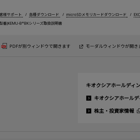
客様サポート
各種ダウンロード
microSDメモリカードダウンロード
EX
ード (型番)KEMU-B*BKシリーズ取扱説明書
PDFが別ウィンドウで開きます
モーダルウィンドウが開き
キオクシアホールディン
キオクシアホールデ
株主・投資家情報