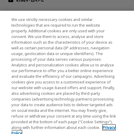
We use strictly necessary cookies and similar
キオクシアホールディングス株式会社（グルー
technologies that are required to run the website
プ・IR情報）
properly. Additional cookies are only used with your
consent. We use them to access, analyse and store
キオクシアホールディングス株式会社 ホーム
information such as the characteristics of your device as
well as certain personal data (IP addresses, navigation
usage, geolocation data or unique identifiers). The
processing of your data serves various purposes:
株主・投資家情報
Analytics and personalization cookies allow us to analyse
our performance to offer you a better online experience
and evaluate the efficiency of our campaigns. Advertising
cookies give you access to a customised experience of
our website with usage-based offers and support. Finally,
also advertising cookies are placed by third-party
companies (advertising technology partners) processing
your data to create audience lists to deliver targeted ads
ソーシャルメディア公式アカウント一覧
on social media and the internet. You may freely give,
ソーシャルメディアポリシー
refuse or withdraw your consent at any time using the link
provided at the bottom of each page (“Cookie Settings”),
along with further information about each cookie.
Privacy
個人情報保護方針
Policy