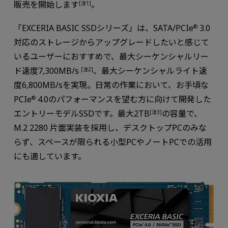
販売を開始します
。
[注1]
「EXCERIA BASIC SSDシリーズ」は、SATA/PCIe
3.0
®
対応のストレージからアップグレードしたいと感じて
いるユーザーにおすすめで、最大シーケンシャルリー
ド速度7,300MB/s
、最大シーケンシャルライト速
[注2]
度6,800MB/sを実現。日常の作業において、お手頃な
PCIe
4.0のパフォーマンスを望む方に向けて開発した
®
エントリーモデルSSDです。最大2TB
の容量で、
[注3]
M.2 2280 片面実装を採用し、デスクトップPCのみな
らず、スペースが限られる小型PCやノートPCでの活用
にも適しています。