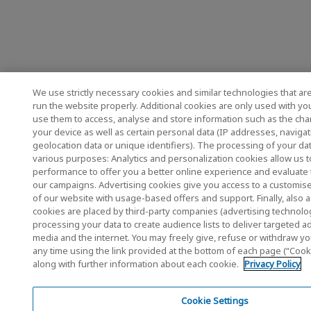
We use strictly necessary cookies and similar technologies that ar
run the website properly. Additional cookies are only used with y
use them to access, analyse and store information such as the char
your device as well as certain personal data (IP addresses, naviga
geolocation data or unique identifiers). The processing of your da
various purposes: Analytics and personalization cookies allow us t
performance to offer you a better online experience and evaluate t
our campaigns. Advertising cookies give you access to a customi
of our website with usage-based offers and support. Finally, also 
cookies are placed by third-party companies (advertising technolo
processing your data to create audience lists to deliver targeted a
media and the internet. You may freely give, refuse or withdraw yo
any time using the link provided at the bottom of each page (“Cooki
along with further information about each cookie.
Privacy Policy
Cookie Settings