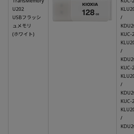
TransMemory
KUC-
U202
KLU2
USBフラッシ
/
ュメモリ
KDU2
(ホワイト)
KUC-
KLU2
/
KDU2
KUC-
KLU2
/
KDU2
KUC-
KLU2
/
KDU2