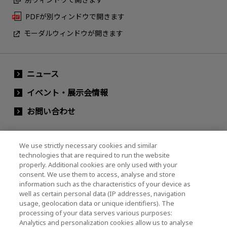
PDFが別ウィンドウで開きます
モーダルウィンドウが開きます
ニュース
イベント・展示会情報
お問い合わせ
We use strictly necessary cookies and similar
キオクシアホールディングス株式会社（グルー
technologies that are required to run the website
プ・IR情報）
properly. Additional cookies are only used with your
consent. We use them to access, analyse and store
キオクシアホールディングス株式会社 ホーム
information such as the characteristics of your device as
well as certain personal data (IP addresses, navigation
usage, geolocation data or unique identifiers). The
processing of your data serves various purposes:
株主・投資家情報
Analytics and personalization cookies allow us to analyse