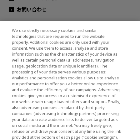
お問い合わせ
We use strictly necessary cookies and similar
キオクシアホールディングス株式会社（グルー
technologies that are required to run the website
プ・IR情報）
properly. Additional cookies are only used with your
consent. We use them to access, analyse and store
キオクシアホールディングス株式会社 ホーム
information such as the characteristics of your device as
well as certain personal data (IP addresses, navigation
usage, geolocation data or unique identifiers). The
processing of your data serves various purposes:
株主・投資家情報
Analytics and personalization cookies allow us to analyse
our performance to offer you a better online experience
and evaluate the efficiency of our campaigns. Advertising
cookies give you access to a customised experience of
our website with usage-based offers and support. Finally,
also advertising cookies are placed by third-party
companies (advertising technology partners) processing
your data to create audience lists to deliver targeted ads
ソーシャルメディア公式アカウント一覧
on social media and the internet. You may freely give,
ソーシャルメディアポリシー
refuse or withdraw your consent at any time using the link
provided at the bottom of each page (“Cookie Settings”),