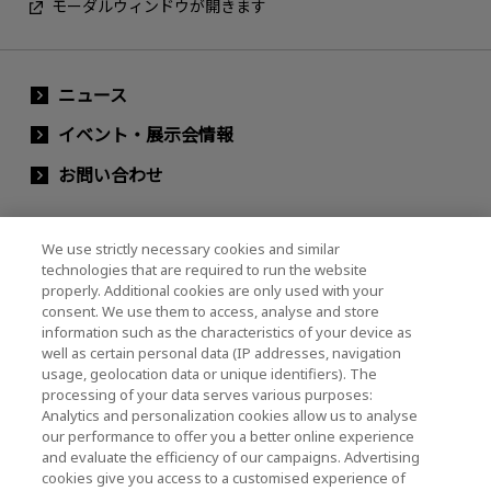
モーダルウィンドウが開きます
ニュース
イベント・展示会情報
お問い合わせ
We use strictly necessary cookies and similar
キオクシアホールディングス株式会社（グルー
technologies that are required to run the website
プ・IR情報）
properly. Additional cookies are only used with your
consent. We use them to access, analyse and store
キオクシアホールディングス株式会社 ホーム
information such as the characteristics of your device as
well as certain personal data (IP addresses, navigation
usage, geolocation data or unique identifiers). The
processing of your data serves various purposes:
株主・投資家情報
Analytics and personalization cookies allow us to analyse
our performance to offer you a better online experience
and evaluate the efficiency of our campaigns. Advertising
cookies give you access to a customised experience of