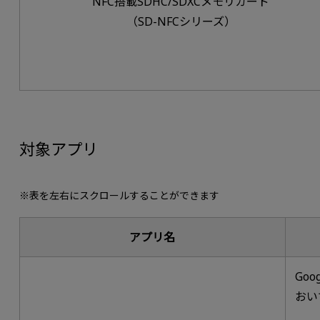
NFC搭載SDHC/SDXCメモリカード
（SD-NFCシリーズ）
対象アプリ
※表を左右にスクロールすることができます
アプリ名
Go
おい