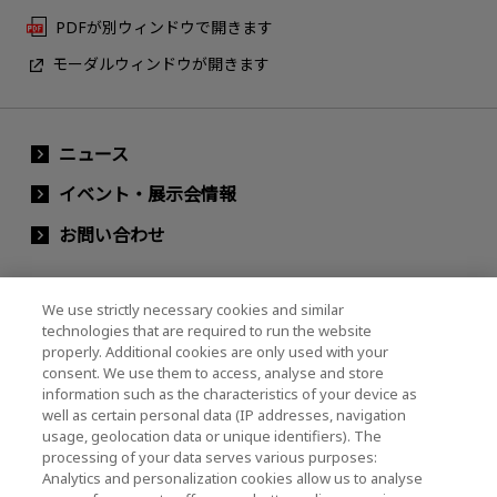
PDFが別ウィンドウで開きます
モーダルウィンドウが開きます
ニュース
イベント・展示会情報
お問い合わせ
We use strictly necessary cookies and similar
キオクシアホールディングス株式会社（グルー
technologies that are required to run the website
プ・IR情報）
properly. Additional cookies are only used with your
consent. We use them to access, analyse and store
キオクシアホールディングス株式会社 ホーム
information such as the characteristics of your device as
well as certain personal data (IP addresses, navigation
usage, geolocation data or unique identifiers). The
processing of your data serves various purposes:
株主・投資家情報
Analytics and personalization cookies allow us to analyse