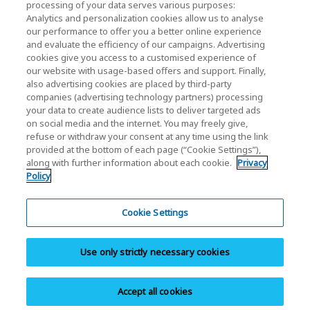
processing of your data serves various purposes:
株主・投資家情報
Analytics and personalization cookies allow us to analyse
our performance to offer you a better online experience
and evaluate the efficiency of our campaigns. Advertising
cookies give you access to a customised experience of
our website with usage-based offers and support. Finally,
also advertising cookies are placed by third-party
companies (advertising technology partners) processing
your data to create audience lists to deliver targeted ads
ソーシャルメディア公式アカウント一覧
on social media and the internet. You may freely give,
ソーシャルメディアポリシー
refuse or withdraw your consent at any time using the link
provided at the bottom of each page (“Cookie Settings”),
along with further information about each cookie.
Privacy
個人情報保護方針
Policy
クッキー設定
サイトのご利用条件
Cookie Settings
商標・登録商標
Use only strictly necessary cookies
並行輸入品と模倣品について
サイトマップ
Accept all cookies
Copyright © 2026 KIOXIA Corporation. All Rights Reserved.