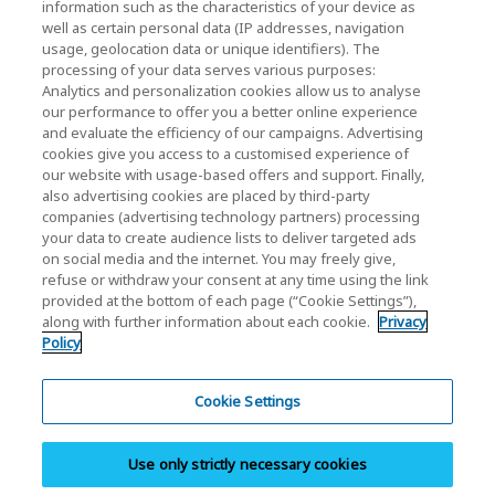
キオクシアホールディングス株式会社 ホーム
information such as the characteristics of your device as
well as certain personal data (IP addresses, navigation
usage, geolocation data or unique identifiers). The
processing of your data serves various purposes:
株主・投資家情報
Analytics and personalization cookies allow us to analyse
our performance to offer you a better online experience
and evaluate the efficiency of our campaigns. Advertising
cookies give you access to a customised experience of
our website with usage-based offers and support. Finally,
also advertising cookies are placed by third-party
companies (advertising technology partners) processing
ソーシャルメディア公式アカウント一覧
your data to create audience lists to deliver targeted ads
on social media and the internet. You may freely give,
ソーシャルメディアポリシー
refuse or withdraw your consent at any time using the link
provided at the bottom of each page (“Cookie Settings”),
along with further information about each cookie.
Privacy
個人情報保護方針
Policy
クッキー設定
サイトのご利用条件
Cookie Settings
商標・登録商標
Use only strictly necessary cookies
並行輸入品と模倣品について