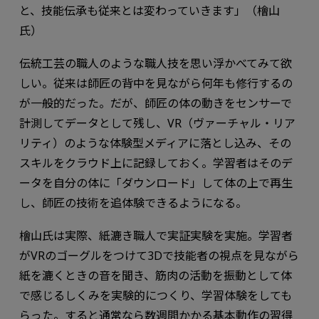
と、技能伝承も従来とは変わっていきます」（檜山
氏）
伝統工芸の職人のような職人技を思い浮かべてみて欲
しい。従来は師匠の背中を見ながら何年も修行するの
が一般的だった。だが、師匠の体の動きをセンサーで
計測してデータとして残し、VR（ヴァーチャル・リア
リティ）のような体験型メディアに落とし込み、その
スキルをクラウド上に記録しておく。学習者はそのデ
ータを自分の体に「ダウンロード」して体の上で再生
し、師匠の技術を追体験できるようになる。
檜山氏は実際、紙漉き職人で実証実験を実施。学習者
がVRのゴーグルをつけて3Dで技能者の視点を見ながら
紙を漉くときの音を聞き、筋肉の活動を振動として体
で感じるしくみを実験的につくり、学習体験をしても
らった。すると通常なら数週間かかる基本動作の習得