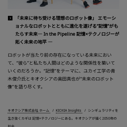
「未来に待ち受ける理想のロボット像」 エモーシ
ョナルなロボットとともに進化を遂げる“記憶”がも
たらす未来― In the Pipeline 記憶×テクノロジーが
拓く未来の地平 ―
ロボットが当たり前の存在になっている未来におい
て、“彼ら”と私たち人間はどのような関係性を築いて
いくのだろうか。“記憶”をテーマに、ユカイ工学の青
木俊介氏とキオクシアの奥田真也が“未来のロボット
像”を語り尽くす。
キオクシア株式会社 ホーム
KIOXIA Insights
シンギュラリティを
生き抜くカギは 記憶×テクノロジーにある。キオクシアが描く2050年の
社会