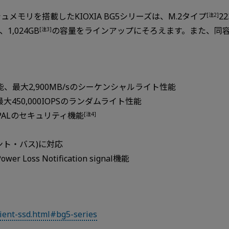
シュメモリを搭載したKIOXIA BG5シリーズは、M.2タイプ
2
[注2]
1,024GB
の容量をラインアップにそろえます。また、同容量帯でM.
[注3]
。
能、最大2,900MB/sのシーケンシャルライト性能
最大450,000IOPSのランダムライト性能
 OPALのセキュリティ機能
[注4]
メント・バス)に対応
s Notification signal機能
lient-ssd.html#bg5-series