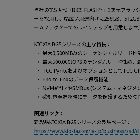
当社の第5世代「BiCS FLASH™」3次元フラッ
ーを採用し、幅広い用途向けに256GB、512GB、
ームファクターでのラインアップも用意します
KIOXIA BG5シリーズの主な特長：
最大3,500MB/sのシーケンシャルリード性
最大500,000IOPSのランダムリード性能、
TCG PyriteおよびオプションとしてTCG
End-to-Endのデータ保護機能
NVMe™1.4やSMBus (システム・マネジ
強制電源遮断時にデータを保護するためのPower Los
関連リンク：
新製品KIOXIA BG5シリーズの製品ページ：
https://www.kioxia.com/ja-jp/business/ssd/c