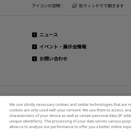
アイコンの説明：
別ウィンドウで開きます
ニュース
イベント・展示会情報
お問い合わせ
We use strictly necessary cookies and similar technologies that are r
cookies are only used with your consent. We use them to access, ana
characteristics of your device as well as certain personal data (IP ad
ソーシャルメディア公式アカウント一覧
ソーシャ
unique identifiers). The processing of your data serves various purp
allow us to analyse our performance to offer you a better online expe