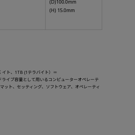
(D)100.0mm
(H) 15.0mm
）バ イト、1TB (1テラバイト）＝
よる算出値をドライブ容量として用いるコンピューターオペレーテ
ーマット、セッティング、ソフトウェア、オペレーティ