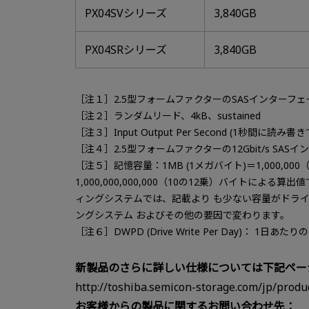
PX04SVシリーズ
3,840GB
PX04SRシリーズ
3,840GB
［注１］2.5型フォームファクターのSASインターフ
［注２］ランダムリード、4kB、sustained
［注３］Input Output Per Second (1秒間に読み
［注４］2.5型フォームファクターの12Gbit/s S
［注５］記憶容量：1MB (1メガバイト)＝1,000,000（
1,000,000,000,000（10の12乗）バイトによ
ィングシステムでは、記載より も少ない容量がドラ
ングシステム およびその他の要因で変わります。
［注６］DWPD (Drive Write Per Day)： 1
新製品のさらに詳しい仕様については下記ペー
http://toshiba.semicon-storage.com/jp/produ
お客様からの製品に関するお問い合わせ先：