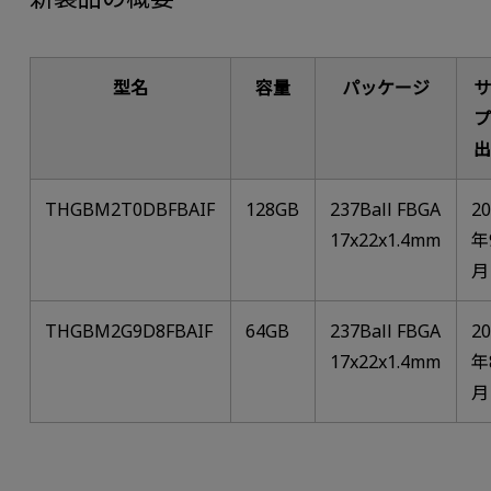
型名
容量
パッケージ
THGBM2T0DBFBAIF
128GB
237Ball FBGA
2
17x22x1.4mm
年
月
THGBM2G9D8FBAIF
64GB
237Ball FBGA
2
17x22x1.4mm
年
月