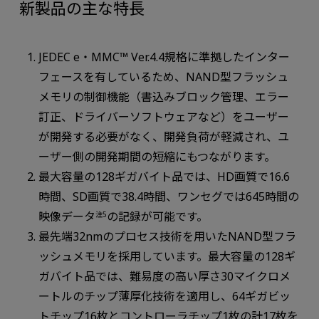
新製品の主な特長
JEDEC e・MMC™ Ver.4.4規格に準拠したインター
フェースを有しているため、NAND型フラッシュ
メモリの制御機能（書込みブロック管理、エラー
訂正、ドライバーソフトウェアなど）をユーザー
が開発する必要がなく、開発負荷が軽減され、ユ
ーザー側の開発期間の短縮にもつながります。
最大容量の128ギガバイト品では、HD画質で16.6
時間、SD画質で38.4時間、ワンセグでは645時間の
映像データ
の記録が可能です。
注5
最先端32nmのプロセス技術を用いたNAND型フラ
ッシュメモリを採用しています。最大容量の128ギ
ガバイト品では、難易度の高い厚さ30マイクロメ
ートルのチップ薄厚化技術を適用し、64ギガビッ
トチップ16枚とコントローラチップ1枚の計17枚を