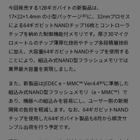
今回発売する128ギガバイトの新製品は、
17×22×1.4mm の小型パッケージ
に、32nmプロセス
注3
による64ギガビットNANDチップ16枚とコントローラ
チップを納めた制御機能付メモリです。厚さ30マイク
ロメートルのチップ薄厚化技術やチップ多段積層技術
に加え、大容量64ギガビットNANDチップを使用する
ことにより、組込み式NAND型フラッシュメモリでは
業界最大容量を実現しました。
また、新製品はJEDEC e・MMC™ Ver.4.4
に準拠した
注4
組込み式NAND型フラッシュメモリ（e・MMC™）で
あり、機器への組込みを容易にし、ユーザー側の新規
開発の負担を軽減します。なお、64ギガビットNAND
チップを使用した64ギガバイト製品も8月から順次サ
ンプル出荷を行う予定です。