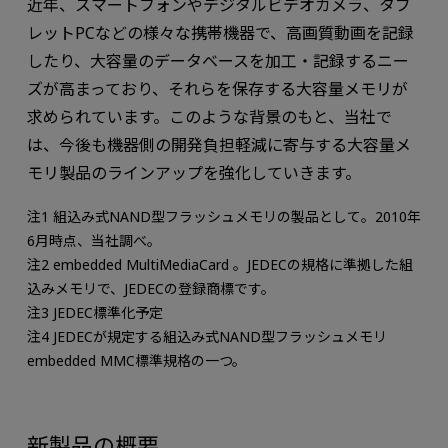
近年、スマートフォンやデジタルビデオカメラ、タブ
レットPCなどの様々な携帯機器で、高画質動画を記録
したり、大容量のデータベースを加工・記録するニー
ズが高まっており、それらを保存する大容量メモリが
求められています。このような背景のもと、当社で
は、今後も機器側の開発負担軽減に寄与する大容量メ
モリ製品のラインアップを強化していきます。
注1 組込み式NAND型フラッシュメモリの製品として。2010年
6月時点、当社調べ。
注2 embedded MultiMediaCard 。JEDECの規格に準拠した組
込みメモリで、JEDECの登録商標です。
注3 JEDEC標準化予定
注4 JEDECが規定する組込み式NAND型フラッシュメモリ
embedded MMC標準規格の一つ。
新製品の概要