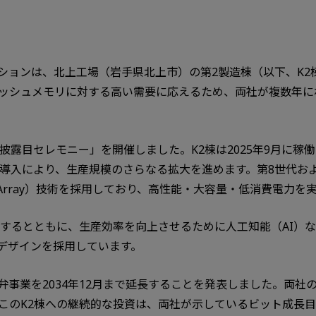
ションは、北上工場（岩手県北上市）の第2製造棟（以下、K2棟
ッシュメモリに対する高い需要に応えるため、両社が複数年に
披露目セレモニー」を開催しました。K2棟は2025年9月に稼
導入により、生産規模のさらなる拡大を進めます。第8世代およ
ded to Array）技術を採用しており、高性能・大容量・低消費電力
用するとともに、生産効率を向上させるために人工知能（AI）
デザインを採用しています。
事業を2034年12月まで延長することを発表しました。両社
このK2棟への継続的な投資は、両社が示しているビット成長