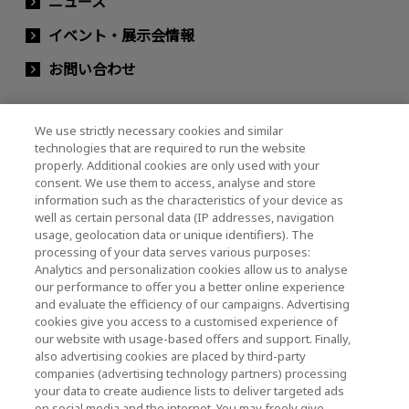
ニュース
イベント・展示会情報
お問い合わせ
We use strictly necessary cookies and similar
キオクシアホールディングス株式会社（グルー
technologies that are required to run the website
プ・IR情報）
properly. Additional cookies are only used with your
consent. We use them to access, analyse and store
キオクシアホールディングス株式会社 ホーム
information such as the characteristics of your device as
well as certain personal data (IP addresses, navigation
usage, geolocation data or unique identifiers). The
processing of your data serves various purposes:
株主・投資家情報
Analytics and personalization cookies allow us to analyse
our performance to offer you a better online experience
and evaluate the efficiency of our campaigns. Advertising
cookies give you access to a customised experience of
our website with usage-based offers and support. Finally,
also advertising cookies are placed by third-party
companies (advertising technology partners) processing
ソーシャルメディア公式アカウント一覧
your data to create audience lists to deliver targeted ads
on social media and the internet. You may freely give,