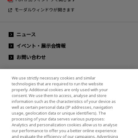
モーダルウィンドウが開きます
ニュース
イベント・展示会情報
お問い合わせ
We use strictly necessary cookies and similar
キオクシアホールディングス株式会社（グルー
technologies that are required to run the website
プ・IR情報）
properly. Additional cookies are only used with your
consent. We use them to access, analyse and store
キオクシアホールディングス株式会社 ホーム
information such as the characteristics of your device as
well as certain personal data (IP addresses, navigation
usage, geolocation data or unique identifiers). The
processing of your data serves various purposes:
株主・投資家情報
Analytics and personalization cookies allow us to analyse
our performance to offer you a better online experience
and evaluate the efficiency of our campaigns. Advertising