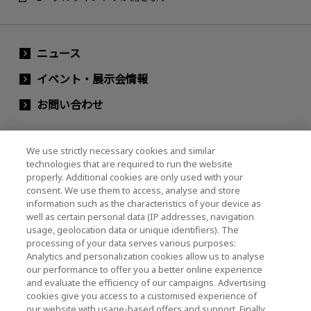
ニュース
イベント・展示会情報
お問い合わせ
We use strictly necessary cookies and similar
キオクシアホールディングス株式会社（グルー
technologies that are required to run the website
プ・IR情報）
properly. Additional cookies are only used with your
consent. We use them to access, analyse and store
キオクシアホールディングス株式会社 ホーム
information such as the characteristics of your device as
well as certain personal data (IP addresses, navigation
usage, geolocation data or unique identifiers). The
processing of your data serves various purposes:
株主・投資家情報
Analytics and personalization cookies allow us to analyse
our performance to offer you a better online experience
and evaluate the efficiency of our campaigns. Advertising
cookies give you access to a customised experience of
our website with usage-based offers and support. Finally,