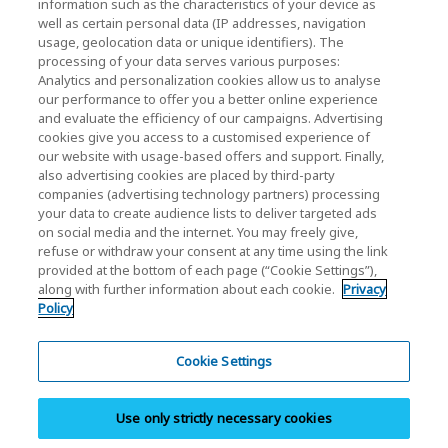
information such as the characteristics of your device as
well as certain personal data (IP addresses, navigation
usage, geolocation data or unique identifiers). The
processing of your data serves various purposes:
株主・投資家情報
Analytics and personalization cookies allow us to analyse
our performance to offer you a better online experience
and evaluate the efficiency of our campaigns. Advertising
cookies give you access to a customised experience of
our website with usage-based offers and support. Finally,
also advertising cookies are placed by third-party
companies (advertising technology partners) processing
your data to create audience lists to deliver targeted ads
ソーシャルメディア公式アカウント一覧
on social media and the internet. You may freely give,
ソーシャルメディアポリシー
refuse or withdraw your consent at any time using the link
provided at the bottom of each page (“Cookie Settings”),
along with further information about each cookie.
Privacy
個人情報保護方針
Policy
クッキー設定
サイトのご利用条件
Cookie Settings
商標・登録商標
Use only strictly necessary cookies
並行輸入品と模倣品について