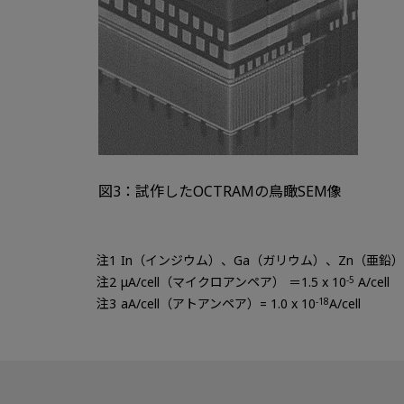
図3：試作したOCTRAMの鳥瞰SEM像
In（インジウム）、Ga（ガリウム）、Zn（亜
μA/cell（マイクロアンペア） ＝1.5 x 10
-5
A/cell
aA/cell（アトアンペア）= 1.0 x 10
-18
A/cell