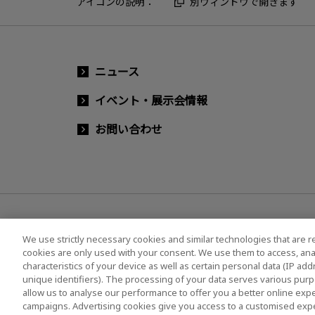
アイコンの説明：
別ウィンドウで開きます
ニュース
イベント・展示会情報
お問い合わせ
We use strictly necessary cookies and similar technologies that are r
cookies are only used with your consent. We use them to access, ana
characteristics of your device as well as certain personal data (IP ad
ソーシャルメディア公式アカウント一覧
ソーシャ
unique identifiers). The processing of your data serves various purp
allow us to analyse our performance to offer you a better online expe
campaigns. Advertising cookies give you access to a customised exp