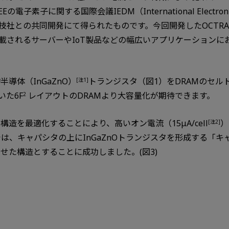
子に関する国際会議IEDM（International Electron D
社との共同開発にて得られたものです。今回開発したOCTRA
載されるサーバーやIoT製品などの幅広いアプリケーションに
導体（InGaZnO）
トランジスタ（図1）をDRAMのセル
[注1]
た6F
レイアウトのDRAMより大容量化が期待できます。
2
構造を最適化することにより、高いオン電流（15μA/cell
）
[注2]
では、キャパシタの上にInGaZnOトランジスタを形成する「キ
わせた構造とすることに成功しました。(図3)