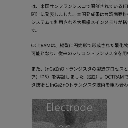
は、米国サンフランシスコで開催されているIEEEの電子素
間）に発表しました。本開発成果は台湾南亜科技
システムで利用される大規模メインメモリが搭
す。
OCTRAMは、縦型に円筒形で形成された酸化物半
可能となり、従来のシリコントランジスタを用い
また、InGaZnOトランジスタの製造プロセスと
ア）
）を実証しました（図2）。OCTRAM
[注3]
タ技術とInGaZnOトランジスタ技術を組み合