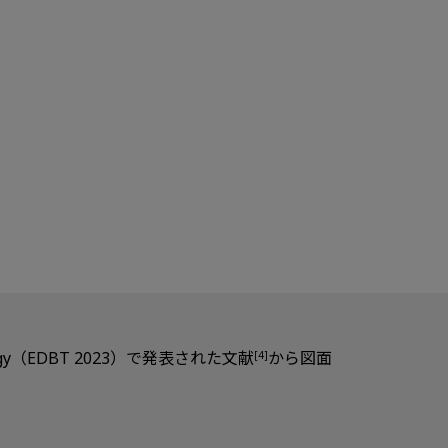
nology（EDBT 2023）で発表された文献
から図面
[4]