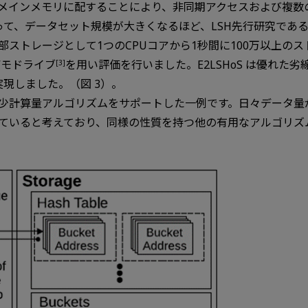
メインメモリに配することにより、非同期アクセスおよび複数
て、データセット規模が大きくなるほど、LSH先行研究である
ストレージとして1つのCPUコアから1秒間に100万以上の
デモドライブ
を用い評価を行いました。E2LSHoS は優れた
[3]
実現しました。（図 3）。
少計算量アルゴリズムをサポートした一例です。日々データ量
まっていると考えており、同様の性質を持つ他の有用なアルゴリ