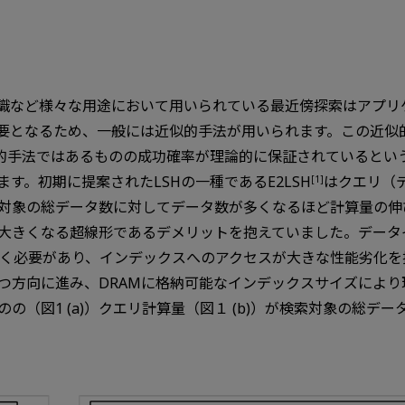
識など様々な用途において用いられている最近傍探索はアプリ
るため、一般には近似的手法が用いられます。この近似的手法の一つと
は近似的手法ではあるものの成功確率が理論的に保証されていると
す。初期に提案されたLSHの一種であるE2LSH
はクエリ（
[1]
対象の総データ数に対してデータ数が多くなるほど計算量の伸
大きくなる超線形であるデメリットを抱えていました。データ
置く必要があり、インデックスへのアクセスが大きな性能劣化を招
つ方向に進み、DRAMに格納可能なインデックスサイズによ
の（図1 (a)）クエリ計算量（図１ (b)）が検索対象の総デ