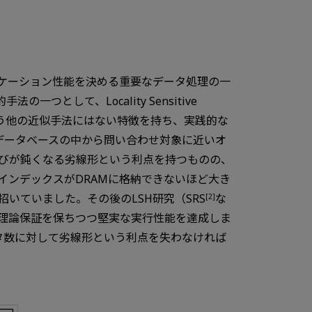
ケーション性能を決める重要なデータ処理の一
して、Locality Sensitive
いう他の近似手法にはない特徴を持ち、実践的な
データベースの中から問い合わせ対象に近いオ
びが鈍くなる劣線形という利点を持つものの、
インデックスがDRAMに格納できないほど大き
いていました。その後のLSH研究（SRS
な
[2]
り理論保証を保ちつつ堅実な実行性能を達成しま
ータ数に対して劣線形という利点を失わなければ