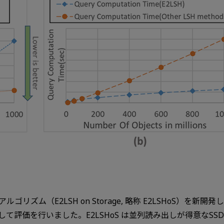
ゴリズム（E2LSH on Storage, 略称 E2LSHoS）を
して評価を行いました。E2LSHoS は並列読み出しが得意なS