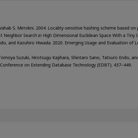
 Vahab S. Mirrokni. 2004. Locality-sensitive hashing scheme based on 
st Neighbor Search in High Dimensional Euclidean Space With a Tiny 
Endo, and Kazuhiro Hiwada. 2020. Emerging Usage and Evaluation of L
 Tomoya Suzuki, Hirotsugu Kajihara, Shintaro Sano, Tatsuro Endo, a
l Conference on Extending Database Technology (EDBT). 437–449.