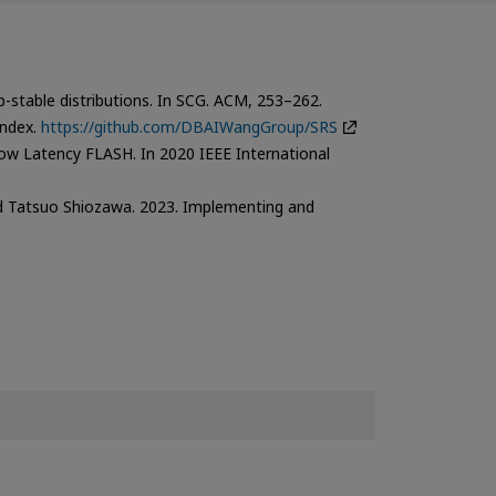
p-stable distributions. In SCG. ACM, 253–262.
Index.
https://github.com/DBAIWangGroup/SRS
ow Latency FLASH. In 2020 IEEE International
nd Tatsuo Shiozawa. 2023. Implementing and