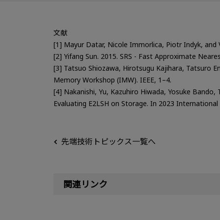
文献
[1] Mayur Datar, Nicole Immorlica, Piotr Indyk, and
[2] Yifang Sun. 2015. SRS - Fast Approximate Neare
[3] Tatsuo Shiozawa, Hirotsugu Kajihara, Tatsuro 
Memory Workshop (IMW). IEEE, 1–4.
[4] Nakanishi, Yu, Kazuhiro Hiwada, Yosuke Bando,
Evaluating E2LSH on Storage. In 2023 Internationa
先端技術トピックス一覧へ
関連リンク