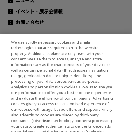
ニュース
イベント・展示会情報
お問い合わせ
We use strictly necessary cookies and similar
キオクシアホールディングス株式会社（グルー
technologies that are required to run the website
プ・IR情報）
properly. Additional cookies are only used with your
consent. We use them to access, analyse and store
キオクシアホールディングス株式会社 ホーム
information such as the characteristics of your device as
well as certain personal data (IP addresses, navigation
usage, geolocation data or unique identifiers). The
processing of your data serves various purposes:
株主・投資家情報
Analytics and personalization cookies allow us to analyse
our performance to offer you a better online experience
and evaluate the efficiency of our campaigns. Advertising
cookies give you access to a customised experience of
our website with usage-based offers and support. Finally,
also advertising cookies are placed by third-party
companies (advertising technology partners) processing
ソーシャルメディア公式アカウント一覧
your data to create audience lists to deliver targeted ads
on social media and the internet. You may freely give,