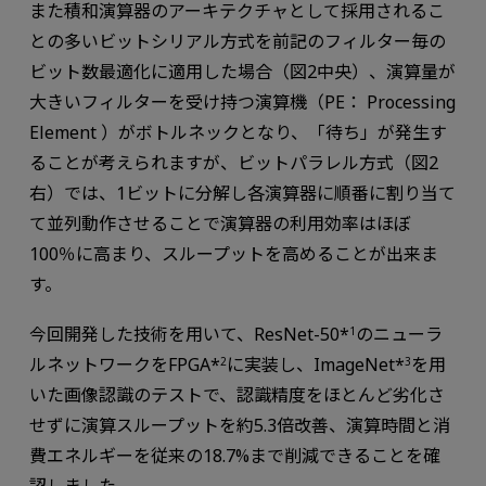
また積和演算器のアーキテクチャとして採用されるこ
との多いビットシリアル方式を前記のフィルター毎の
ビット数最適化に適用した場合（図2中央）、演算量が
大きいフィルターを受け持つ演算機（PE： Processing
Element ）がボトルネックとなり、「待ち」が発生す
ることが考えられますが、ビットパラレル方式（図2
右）では、1ビットに分解し各演算器に順番に割り当て
て並列動作させることで演算器の利用効率はほぼ
100％に高まり、スループットを高めることが出来ま
す。
今回開発した技術を用いて、ResNet-50*
のニューラ
1
ルネットワークをFPGA*
に実装し、ImageNet*
を用
2
3
いた画像認識のテストで、認識精度をほとんど劣化さ
せずに演算スループットを約5.3倍改善、演算時間と消
費エネルギーを従来の18.7%まで削減できることを確
認しました。