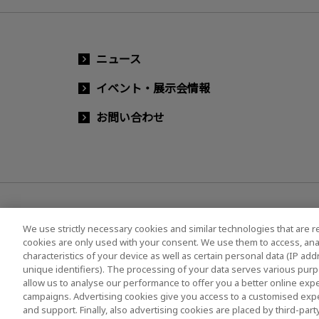
ニュース
イベント・展示会情報
お問い合わせ
We use strictly necessary cookies and similar technologies that are r
cookies are only used with your consent. We use them to access, ana
characteristics of your device as well as certain personal data (IP ad
ソーシャルメディア公式アカウント一覧
ソーシャ
unique identifiers). The processing of your data serves various purp
allow us to analyse our performance to offer you a better online expe
campaigns. Advertising cookies give you access to a customised exp
and support. Finally, also advertising cookies are placed by third-pa