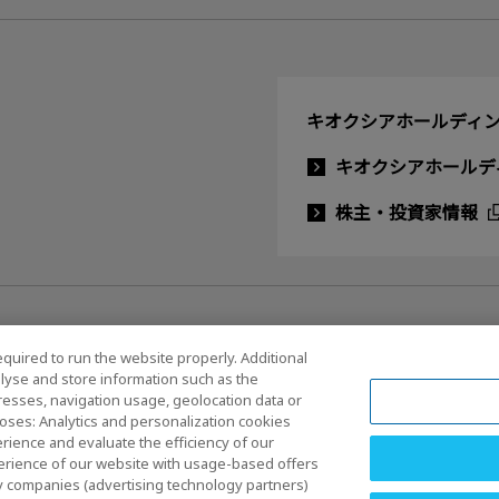
キオクシアホールディン
キオクシアホールデ
株主・投資家情報
equired to run the website properly. Additional
lyse and store information such as the
dresses, navigation usage, geolocation data or
ルメディアポリシー
oses: Analytics and personalization cookies
rience and evaluate the efficiency of our
erience of our website with usage-based offers
rty companies (advertising technology partners)