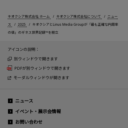
キオクシア株式会社 ホーム
キオクシア株式会社について
ニュー
ス
2025
キオクシアとLinus Media Groupが「最も正確な円周率
の値」のギネス世界記録™を樹立
アイコンの説明：
別ウィンドウで開きます
PDFが別ウィンドウで開きます
モーダルウィンドウが開きます
ニュース
イベント・展示会情報
お問い合わせ