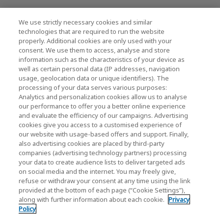
We use strictly necessary cookies and similar
キオクシアホールディングス株式会社（グルー
technologies that are required to run the website
プ・IR情報）
properly. Additional cookies are only used with your
consent. We use them to access, analyse and store
キオクシアホールディングス株式会社 ホーム
information such as the characteristics of your device as
well as certain personal data (IP addresses, navigation
usage, geolocation data or unique identifiers). The
processing of your data serves various purposes:
株主・投資家情報
Analytics and personalization cookies allow us to analyse
our performance to offer you a better online experience
and evaluate the efficiency of our campaigns. Advertising
cookies give you access to a customised experience of
our website with usage-based offers and support. Finally,
also advertising cookies are placed by third-party
companies (advertising technology partners) processing
your data to create audience lists to deliver targeted ads
ソーシャルメディア公式アカウント一覧
on social media and the internet. You may freely give,
ソーシャルメディアポリシー
refuse or withdraw your consent at any time using the link
provided at the bottom of each page (“Cookie Settings”),
along with further information about each cookie.
Privacy
個人情報保護方針
Policy
クッキー設定