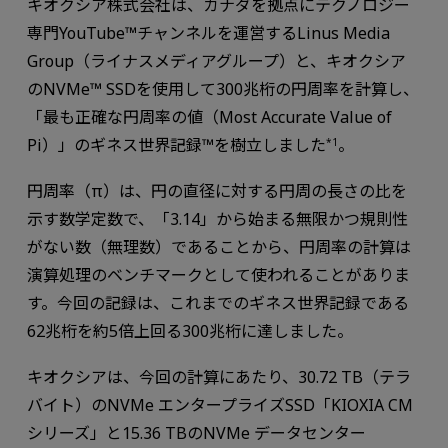
キオクシア株式会社は、カナダを拠点にテクノロジー
専門YouTube™チャンネルを運営するLinus Media
Group（ライナスメディアグループ）と、キオクシア
のNVMe™ SSDを使用して300兆桁の円周率を計算し、
「最も正確な円周率の値（Most Accurate Value of
Pi）」のギネス世界記録™を樹立しました
。
*1
円周率（π）は、円の直径に対する円周の長さの比を
示す数学定数で、「3.14」から始まる無限かつ規則性
がない数（無理数）であることから、円周率の計算は
演算処理のベンチマークとして使われることがありま
す。今回の記録は、これまでのギネス世界記録である
62兆桁を約5倍上回る300兆桁に達しました。
キオクシアは、今回の計算にあたり、30.72 TB（テラ
バイト）のNVMe エンタープライズSSD「KIOXIA CM
シリーズ」と15.36 TBのNVMe データセンター