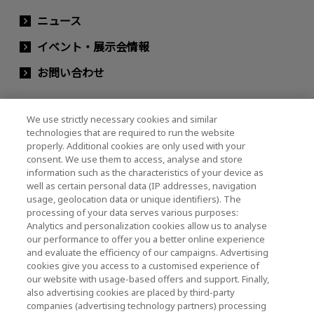
ニュース
イベント・展示会情報
お問い合わせ
We use strictly necessary cookies and similar
キオクシアホールディングス株式会社（グルー
technologies that are required to run the website
プ・IR情報）
properly. Additional cookies are only used with your
consent. We use them to access, analyse and store
キオクシアホールディングス株式会社 ホーム
information such as the characteristics of your device as
well as certain personal data (IP addresses, navigation
usage, geolocation data or unique identifiers). The
processing of your data serves various purposes:
株主・投資家情報
Analytics and personalization cookies allow us to analyse
our performance to offer you a better online experience
and evaluate the efficiency of our campaigns. Advertising
cookies give you access to a customised experience of
our website with usage-based offers and support. Finally,
also advertising cookies are placed by third-party
companies (advertising technology partners) processing