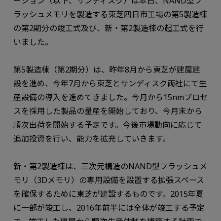
ーション（以下、サンディスク）は本日、NAND型フ
ラッシュメモリを製造する東芝四日市工場の第5製造棟
の第2期分の竣工式及び、新・第2製造棟の起工式を行
いました。
第5製造棟（第2期分）は、昨年8月から東芝が建屋建
設を進め、今年7月から東芝とサンディスク両社にて生
産設備の導入を進めてきました。今月から15nmプロセ
スを採用した製品の量産を開始しており、今月末から
順次出荷を開始する予定です。今後市場動向に応じて
追加投資を行い、能力を拡充していきます。
新・第2製造棟は、三次元構造のNAND型フラッシュメ
モリ（3Dメモリ）の専用設備を設置する拡張スペース
を確保するために東芝が建設するものです。2015年夏
に一部が竣工し、2016年前半には全体が竣工する予定