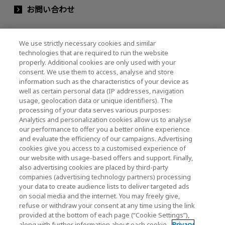
お問い合わせ
We use strictly necessary cookies and similar
キオクシアホールディングス株式会社（グルー
technologies that are required to run the website
プ・IR情報）
properly. Additional cookies are only used with your
consent. We use them to access, analyse and store
キオクシアホールディングス株式会社 ホーム
information such as the characteristics of your device as
well as certain personal data (IP addresses, navigation
usage, geolocation data or unique identifiers). The
processing of your data serves various purposes:
株主・投資家情報
Analytics and personalization cookies allow us to analyse
our performance to offer you a better online experience
and evaluate the efficiency of our campaigns. Advertising
cookies give you access to a customised experience of
our website with usage-based offers and support. Finally,
also advertising cookies are placed by third-party
companies (advertising technology partners) processing
ソーシャルメディア公式アカウント一覧
your data to create audience lists to deliver targeted ads
on social media and the internet. You may freely give,
ソーシャルメディアポリシー
refuse or withdraw your consent at any time using the link
provided at the bottom of each page (“Cookie Settings”),
along with further information about each cookie.
Privacy